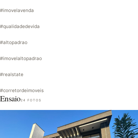
#imovelavenda
#qualidadedevida
#altopadrao
#imovelaltopadrao
#realstate
#corretordeimoveis
Ensaio
24 FOTOS