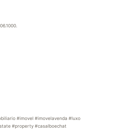
06.1000.
biliario #imovel #imovelavenda #luxo
state #property #casalboechat