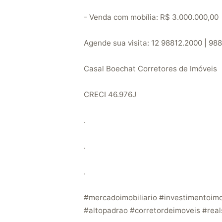
- Venda com mobília: R$ 3.000.000,00
Agende sua visita: 12 98812.2000 | 988
Casal Boechat Corretores de Imóveis
CRECI 46.976J
.
.
.
#mercadoimobiliario #investimentoimo
#altopadrao #corretordeimoveis #real