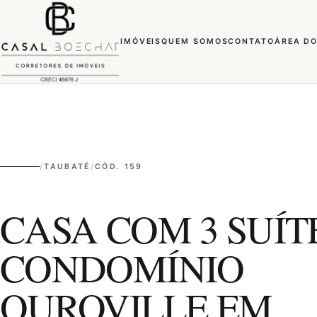
IMÓVEIS
QUEM SOMOS
CONTATO
ÁREA DO
/
TAUBATÉ
/
CÓD. 159
CASA COM 3 SUÍT
CONDOMÍNIO
OUROVILLE EM