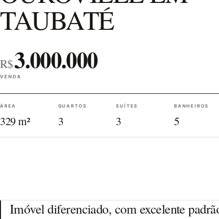
TAUBATÉ
3.000.000
R$
VENDA
ÁREA
QUARTOS
SUÍTES
BANHEIROS
329 m²
3
3
5
Imóvel diferenciado, com excelente padrã